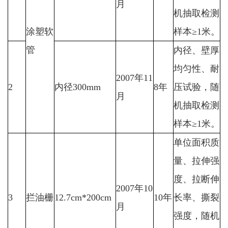
月
机抽取检测
涂塑软
样本≥1米。
管
内径、壁厚
均匀性、耐
2007年11
2
内径300mm
8年
压试验，随
月
机抽取检测
样本≥1米。
单位面积质
量、拉伸强
度、拉断伸
2007年10
3
拦油栅
12.7cm*200cm
10年
长率、撕裂
月
强度，随机