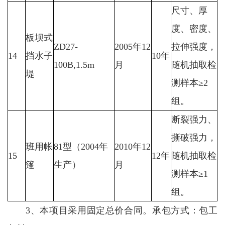
尺寸、厚
度、密度、
板坝式
ZD27-
2005年12
拉伸强度，
14
挡水子
10年
100B,1.5m
月
随机抽取检
堤
测样本≥2
组。
断裂强力、
撕破强力，
班用帐
81型（2004年
2010年12
15
12年
随机抽取检
篷
生产）
月
测样本≥1
组。
3、本项目采用固定总价合同。承包方式：包工