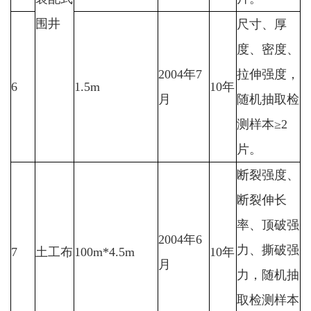
围井
尺寸、厚
度、密度、
2004年7
拉伸强度，
6
1.5m
10年
月
随机抽取检
测样本≥2
片。
断裂强度、
断裂伸长
率、顶破强
2004年6
力、撕破强
7
土工布
100m*4.5m
10年
月
力，随机抽
取检测样本