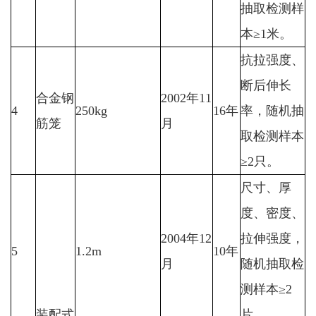
抽取检测样
本≥1米。
抗拉强度、
断后伸长
合金钢
2002年11
4
250kg
16年
率，随机抽
筋笼
月
取检测样本
≥2只。
尺寸、厚
度、密度、
2004年12
拉伸强度，
5
1.2m
10年
月
随机抽取检
测样本≥2
装配式
片。