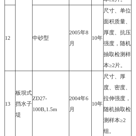
尺寸、单位
面积质量、
2005年8
厚度、抗压
12
中砂型
10年
月
强度，随机
抽取检测样
本≥2片。
尺寸、厚
度、密度、
板坝式
ZD27-
2004年6
拉伸强度，
13
挡水子
10年
100B,1.5m
月
随机抽取检
堤
测样本≥2
组。