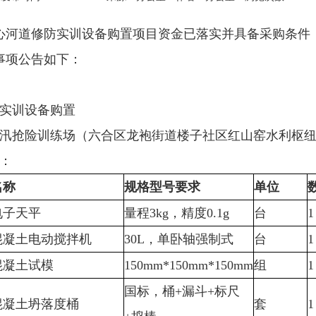
心河道修防实训设备购置项目资金已落实并具备采购条件
事项公告如下：
防实训设备购置
防汛抢险训练场（六合区龙袍街道楼子社区红山窑水利枢
：
名称
规格型号
要求
单位
电子天平
量程3kg，精度0.1g
台
1
混凝土电动搅拌机
30L，单卧轴强制式
台
1
混凝土试模
150mm*150mm*150mm
组
1
国标，桶+漏斗+标尺
混凝土坍落度桶
套
1