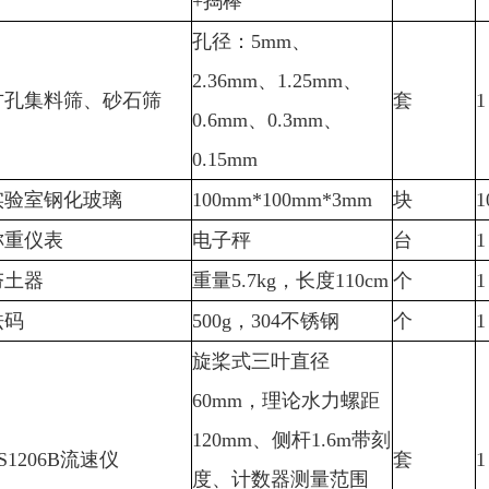
+捣棒
孔径：5mm、
2.36mm、1.25mm、
方孔集料筛、砂石筛
套
1
0.6mm、0.3mm、
0.15mm
实验室钢化玻璃
100mm*100mm*3mm
块
1
称重仪表
电子秤
台
1
夯土器
重量5.7kg，长度110cm
个
1
砝码
500g，304不锈钢
个
1
旋桨式三叶直径
60mm，理论水力螺距
120mm、侧杆1.6m带刻
S1206B流速仪
套
1
度、计数器测量范围