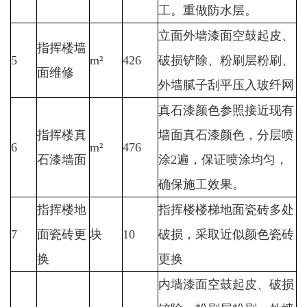
工。重做防水层。
立面外墙漆面空鼓起皮、
指挥楼墙
5
m²
426
破损铲除、粉刷层粉刷、
面维修
外墙腻子刮平压入玻纤网
真石漆颜色参照接近现有
指挥楼真
墙面真石漆颜色，分层喷
6
m²
476
石漆墙面
涂2遍，保证喷涂均匀，
确保施工效果。
指挥楼地
指挥楼楼梯地面瓷砖多处
7
面瓷砖更
块
10
破损，采取近似颜色瓷砖
换
更换
内墙漆面空鼓起皮、破损