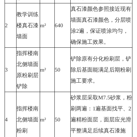
真石漆颜色参照接近现有
教学训练
墙面真石漆颜色，分层喷
2
楼真石漆
m²
640
涂2遍，保证喷涂均匀，
墙面
确保施工效果。
指挥楼南
铲除原有分化粉刷层，铲
北侧墙面
3
m²
50
除后基面能满足后期粉刷
原粉刷层
施工要求。
铲除
砂浆层采取M7.5砂浆，粉
指挥楼南
刷两遍：1遍基面找平、2
4
北侧墙面
m²
50
遍精粉面层，面层应光滑
粉刷
平整满足后续真石漆施