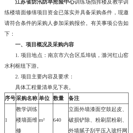
江苏省防汛防旱抢险中心
训练场指挥楼及教学训
练楼墙面修缮项目资金已落实并具备采购条件，现邀
请符合条件的采购人参加采购报价。有关事项公告如
下：
一、项目概况及采购内容
1. 项目地点：南京市六合区瓜埠镇，滁河红山窑
水利枢纽下游。
2. 项目主要内容及要求：
具体工程量清单见下表。
序号
采购名称
单位
数量
备注
教学训练
立面外墙漆面空鼓起皮、
1
楼墙面维
m²
640
破损铲除、粉刷层粉刷、
修
外墙腻子刮平压入玻纤网